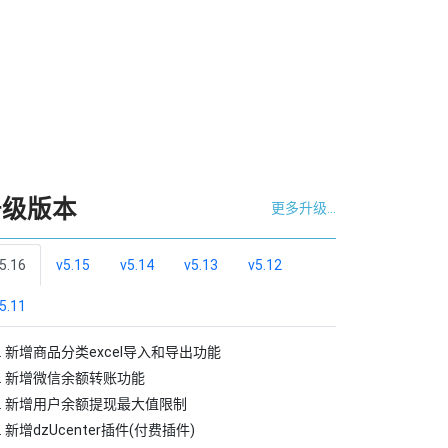
升级版本
更多升级...
5.16
v5.15
v5.14
v5.13
v5.12
5.11
新增商品分类excel导入和导出功能
新增微信余额转账功能
新增用户余额提现最大值限制
新增dzUcenter插件(付费插件)